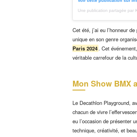
Voir cette publication sur I
Une publication partagée pa
Cet été, j’ai eu l’honneur d
unique en son genre organisé
Paris 2024
. Cet événement, 
véritable carrefour de la cu
Mon Show BMX a
Le Decathlon Playground, ave
chacun de vivre l’effervesc
eu l’occasion de présenter
technique, créativité, et be