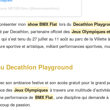
nstagram
r Kevin MEYER Bmx (@kevinmeyerbmx)
e présenter mon
show BMX Flat
lors du
Decathlon Playgr
 par Decathlon, partenaire officiel des
Jeux Olympiques e
qui s’est tenu du 27 juillet au 11 août au parc de la Villette à
lture sportive et artistique, mêlant performances sportives, m
u Decathlon Playground
c son ambiance festive et son accès gratuit pour le grand pu
ence des
Jeux Olympiques
à travers une multitude d’activités
 une performance de
BMX Flat
, une discipline qui demande à 
aucoup de passion.