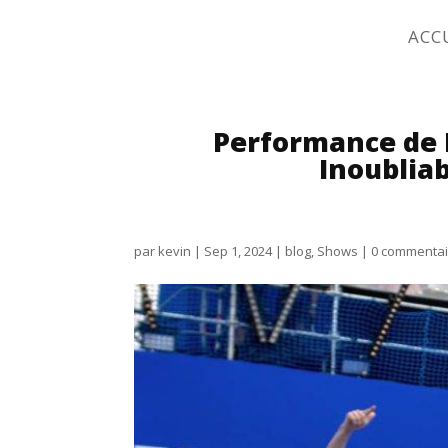
ACC
Performance de 
Inoublia
par
kevin
|
Sep 1, 2024
|
blog
,
Shows
|
0 commentai