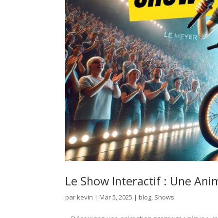
Le Show Interactif : Une An
par
kevin
|
Mar 5, 2025
|
blog
,
Shows