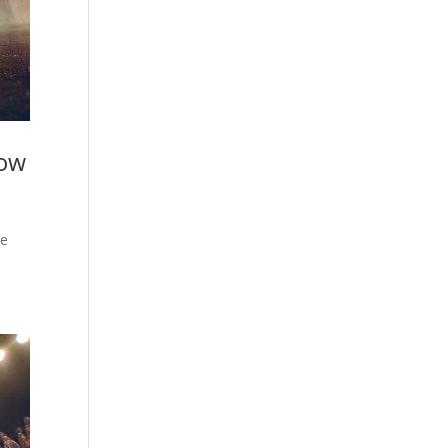
how
re