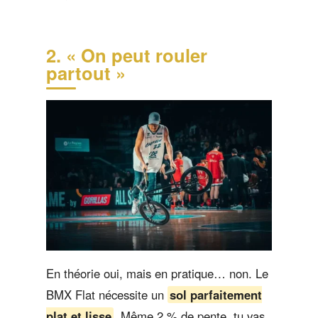
2. « On peut rouler
partout »
En théorie oui, mais en pratique… non. Le
BMX Flat nécessite un
sol parfaitement
plat et lisse
. Même 2 % de pente, tu vas