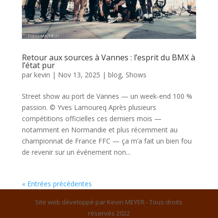
Retour aux sources à Vannes : l’esprit du BMX à
l’état pur
par
kevin
|
Nov 13, 2025
|
blog
,
Shows
Street show au port de Vannes — un week-end 100 %
passion. © Yves Lamoureq Après plusieurs
compétitions officielles ces derniers mois —
notamment en Normandie et plus récemment au
championnat de France FFC — ça m’a fait un bien fou
de revenir sur un événement non...
« Entrées précédentes
Site web développé par Kevin MEYER - Tous droits
réservés 2022